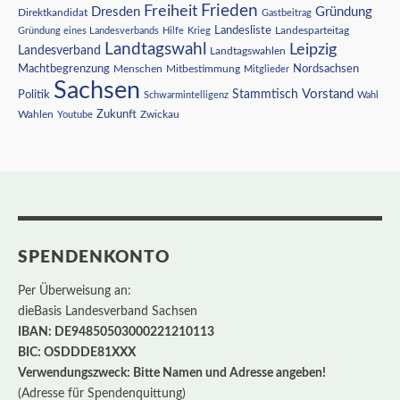
Freiheit
Frieden
Dresden
Gründung
Direktkandidat
Gastbeitrag
Landesliste
Gründung eines Landesverbands
Hilfe
Krieg
Landesparteitag
Landtagswahl
Leipzig
Landesverband
Landtagswahlen
Nordsachsen
Machtbegrenzung
Menschen
Mitbestimmung
Mitglieder
Sachsen
Vorstand
Stammtisch
Politik
Schwarmintelligenz
Wahl
Wahlen
Zukunft
Youtube
Zwickau
SPENDENKONTO
Per Überweisung an:
dieBasis Landesverband Sachsen
IBAN: DE94850503000221210113
BIC: OSDDDE81XXX
Verwendungszweck: Bitte Namen und Adresse angeben!
(Adresse für Spendenquittung)