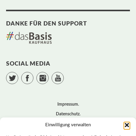
DANKE FÜR DEN SUPPORT
SOCIAL MEDIA
Twitter
Facebook
Instagram
YouTube
Impressum
Datenschutz
Cookie – Richtlinie (EU)
Einwilligung verwalten
Kontakt