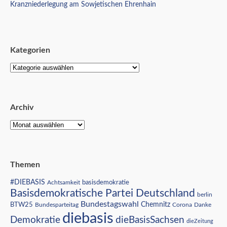
Kranzniederlegung am Sowjetischen Ehrenhain
Kategorien
Archiv
Themen
#DIEBASIS
Achtsamkeit
basisdemokratie
Basisdemokratische Partei Deutschland
berlin
Bundestagswahl
BTW25
Chemnitz
Corona
Bundesparteitag
Danke
diebasis
Demokratie
dieBasisSachsen
dieZeitung