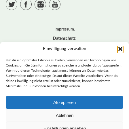
Twitter
Facebook
Instagram
YouTube
Impressum
Datenschutz
Cookie – Richtlinie (EU)
Einwilligung verwalten
Kontakt
Um dir ein optimales Erlebnis zu bieten, verwenden wir Technologien wie
Cookies, um Geräteinformationen zu speichern und/oder darauf zuzugreifen.
Wenn du diesen Technologien zustimmst, können wir Daten wie das
© BASISDEMOKRATISCHE PARTEI DEUTSCHLAND *
Surfverhalten oder eindeutige IDs auf dieser Website verarbeiten. Wenn du
LANDESVERBAND SACHSEN
deine Einwilligung nicht erteilst oder zurückziehst, können bestimmte
Merkmale und Funktionen beeinträchtigt werden.
Akzeptieren
LANDESVERBAND
SACHSEN | DIEBASIS
Ablehnen
Einstellungen ansehen
BASISDEMOKRATISCHE PARTEI DEUTSCHLAND –