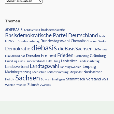
Themen
#DIEBASIS
Achtsamkeit
basisdemokratie
Basisdemokratische Partei Deutschland
berlin
Bundestagswahl
BTW25
Chemnitz
Corona
Bundesparteitag
Danke
diebasis
Demokratie
dieBasisSachsen
dieZeitung
Freiheit
Frieden
Dresden
Gründung
Direktkandidat
Gastbeitrag
Landesliste
Gründung eines Landesverbands
Hilfe
Krieg
Landesparteitag
Landtagswahl
Leipzig
Landesverband
Landtagswahlen
Nordsachsen
Machtbegrenzung
Menschen
Mitbestimmung
Mitglieder
Sachsen
Vorstand
Stammtisch
Politik
Schwarmintelligenz
Wahl
Wahlen
Zukunft
Youtube
Zwickau