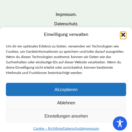
Impressum
Datenschutz
Cookie – Richtlinie (EU)
Einwilligung verwalten
Kontakt
Um dir ein optimales Erlebnis zu bieten, verwenden wir Technologien wie
Cookies, um Geräteinformationen zu speichern und/oder darauf zuzugreifen.
Wenn du diesen Technologien zustimmst, können wir Daten wie das
© BASISDEMOKRATISCHE PARTEI DEUTSCHLAND *
Surfverhalten oder eindeutige IDs auf dieser Website verarbeiten. Wenn du
LANDESVERBAND SACHSEN
deine Einwilligung nicht erteilst oder zurückziehst, können bestimmte
Merkmale und Funktionen beeinträchtigt werden.
Akzeptieren
LANDESVERBAND
SACHSEN | DIEBASIS
Ablehnen
Einstellungen ansehen
BASISDEMOKRATISCHE PARTEI DEUTSCHLAND –
LANDESVERBAND SACHSEN
Cookie – Richtlinie
Datenschutz
Impressum