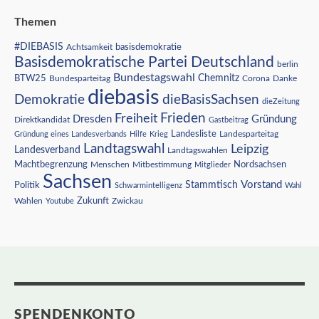
Themen
#DIEBASIS
Achtsamkeit
basisdemokratie
Basisdemokratische Partei Deutschland
berlin
Bundestagswahl
BTW25
Chemnitz
Corona
Bundesparteitag
Danke
diebasis
Demokratie
dieBasisSachsen
dieZeitung
Freiheit
Frieden
Dresden
Gründung
Direktkandidat
Gastbeitrag
Landesliste
Gründung eines Landesverbands
Hilfe
Krieg
Landesparteitag
Landtagswahl
Leipzig
Landesverband
Landtagswahlen
Nordsachsen
Machtbegrenzung
Menschen
Mitbestimmung
Mitglieder
Sachsen
Vorstand
Stammtisch
Politik
Schwarmintelligenz
Wahl
Wahlen
Zukunft
Youtube
Zwickau
SPENDENKONTO