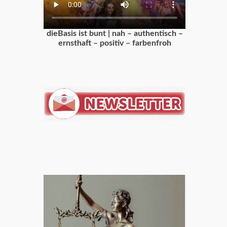
dieBasis ist bunt | nah – authentisch –
ernsthaft – positiv – farbenfroh