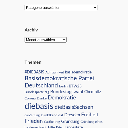
Archiv
Themen
#DIEBASIS
Achtsamkeit
basisdemokratie
Basisdemokratische Partei
Deutschland
BTW25
berlin
Bundestagswahl
Chemnitz
Bundesparteitag
Demokratie
Corona
Danke
diebasis
dieBasisSachsen
Freiheit
Dresden
Direktkandidat
dieZeitung
Frieden
Gründung
Gastbeitrag
Gründung eines
Landesliste
Landesverbands
Hilfe
Krieg