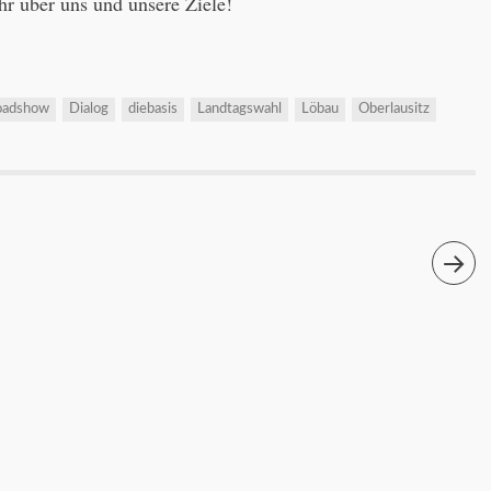
hr über uns und unsere Ziele!
oadshow
Dialog
diebasis
Landtagswahl
Löbau
Oberlausitz