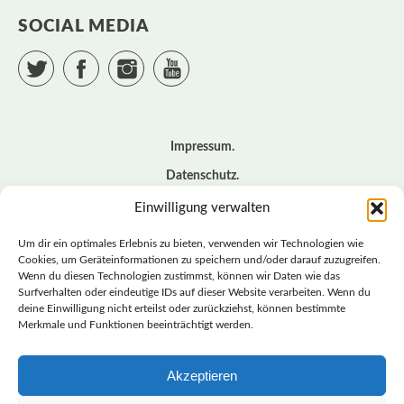
SOCIAL MEDIA
Twitter
Facebook
Instagram
YouTube
Impressum
Datenschutz
Cookie – Richtlinie (EU)
Einwilligung verwalten
Kontakt
Um dir ein optimales Erlebnis zu bieten, verwenden wir Technologien wie
Cookies, um Geräteinformationen zu speichern und/oder darauf zuzugreifen.
Wenn du diesen Technologien zustimmst, können wir Daten wie das
© BASISDEMOKRATISCHE PARTEI DEUTSCHLAND *
Surfverhalten oder eindeutige IDs auf dieser Website verarbeiten. Wenn du
LANDESVERBAND SACHSEN
deine Einwilligung nicht erteilst oder zurückziehst, können bestimmte
Merkmale und Funktionen beeinträchtigt werden.
Akzeptieren
LANDESVERBAND