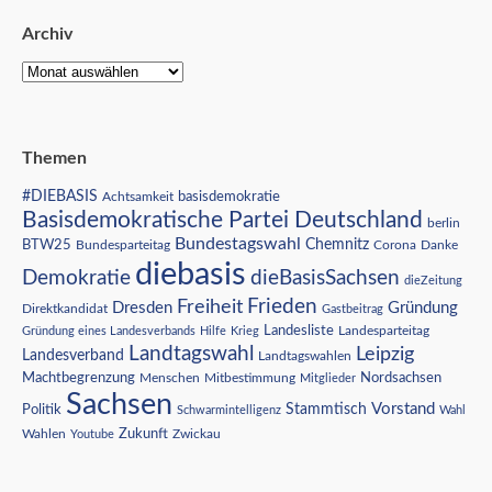
Archiv
Themen
#DIEBASIS
Achtsamkeit
basisdemokratie
Basisdemokratische Partei Deutschland
berlin
Bundestagswahl
BTW25
Chemnitz
Corona
Bundesparteitag
Danke
diebasis
Demokratie
dieBasisSachsen
dieZeitung
Freiheit
Frieden
Dresden
Gründung
Direktkandidat
Gastbeitrag
Landesliste
Gründung eines Landesverbands
Hilfe
Krieg
Landesparteitag
Landtagswahl
Leipzig
Landesverband
Landtagswahlen
Nordsachsen
Machtbegrenzung
Menschen
Mitbestimmung
Mitglieder
Sachsen
Vorstand
Stammtisch
Politik
Schwarmintelligenz
Wahl
Wahlen
Zukunft
Youtube
Zwickau