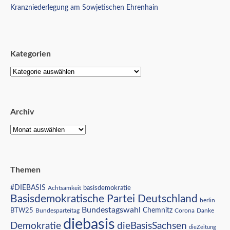
Kranzniederlegung am Sowjetischen Ehrenhain
Kategorien
Archiv
Themen
#DIEBASIS
Achtsamkeit
basisdemokratie
Basisdemokratische Partei Deutschland
berlin
Bundestagswahl
BTW25
Chemnitz
Corona
Bundesparteitag
Danke
diebasis
Demokratie
dieBasisSachsen
dieZeitung