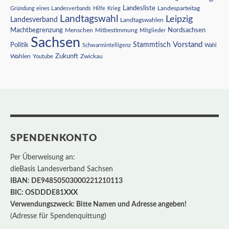
Landesliste
Gründung eines Landesverbands
Hilfe
Krieg
Landesparteitag
Landtagswahl
Leipzig
Landesverband
Landtagswahlen
Nordsachsen
Machtbegrenzung
Menschen
Mitbestimmung
Mitglieder
Sachsen
Vorstand
Stammtisch
Politik
Schwarmintelligenz
Wahl
Wahlen
Zukunft
Youtube
Zwickau
SPENDENKONTO
Per Überweisung an:
dieBasis Landesverband Sachsen
IBAN: DE94850503000221210113
BIC: OSDDDE81XXX
Verwendungszweck: Bitte Namen und Adresse angeben!
(Adresse für Spendenquittung)