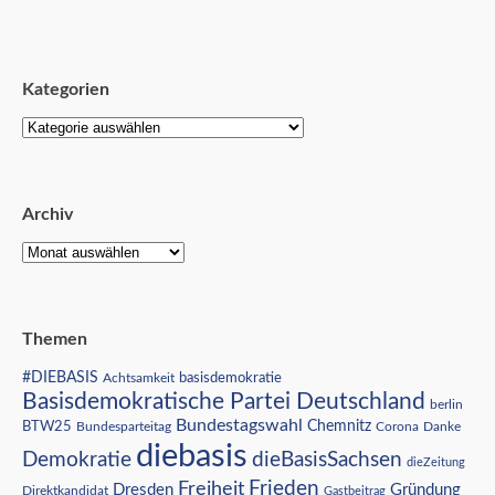
Kategorien
Archiv
Themen
#DIEBASIS
Achtsamkeit
basisdemokratie
Basisdemokratische Partei Deutschland
berlin
Bundestagswahl
BTW25
Chemnitz
Corona
Bundesparteitag
Danke
diebasis
Demokratie
dieBasisSachsen
dieZeitung
Freiheit
Frieden
Dresden
Gründung
Direktkandidat
Gastbeitrag