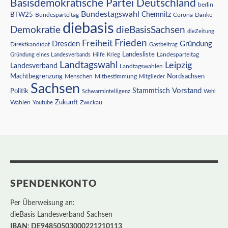
Basisdemokratische Partei Deutschland
berlin
Bundestagswahl
BTW25
Chemnitz
Corona
Bundesparteitag
Danke
diebasis
Demokratie
dieBasisSachsen
dieZeitung
Freiheit
Frieden
Dresden
Gründung
Direktkandidat
Gastbeitrag
Landesliste
Gründung eines Landesverbands
Hilfe
Krieg
Landesparteitag
Landtagswahl
Leipzig
Landesverband
Landtagswahlen
Nordsachsen
Machtbegrenzung
Menschen
Mitbestimmung
Mitglieder
Sachsen
Vorstand
Stammtisch
Politik
Schwarmintelligenz
Wahl
Wahlen
Zukunft
Youtube
Zwickau
SPENDENKONTO
Per Überweisung an:
dieBasis Landesverband Sachsen
IBAN: DE94850503000221210113