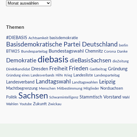
Themen
#DIEBASIS
Achtsamkeit
basisdemokratie
Basisdemokratische Partei Deutschland
berlin
Bundestagswahl
BTW25
Chemnitz
Corona
Bundesparteitag
Danke
diebasis
Demokratie
dieBasisSachsen
dieZeitung
Freiheit
Frieden
Dresden
Gründung
Direktkandidat
Gastbeitrag
Landesliste
Gründung eines Landesverbands
Hilfe
Krieg
Landesparteitag
Landtagswahl
Leipzig
Landesverband
Landtagswahlen
Nordsachsen
Machtbegrenzung
Menschen
Mitbestimmung
Mitglieder
Sachsen
Vorstand
Stammtisch
Politik
Schwarmintelligenz
Wahl
Wahlen
Zukunft
Youtube
Zwickau