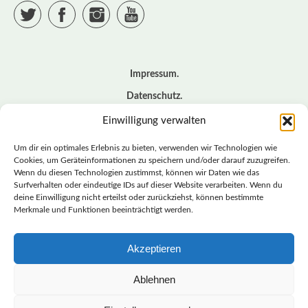
Twitter
Facebook
Instagram
YouTube
Impressum
Datenschutz
Cookie – Richtlinie (EU)
Einwilligung verwalten
Kontakt
Um dir ein optimales Erlebnis zu bieten, verwenden wir Technologien wie
Cookies, um Geräteinformationen zu speichern und/oder darauf zuzugreifen.
Wenn du diesen Technologien zustimmst, können wir Daten wie das
© BASISDEMOKRATISCHE PARTEI DEUTSCHLAND *
Surfverhalten oder eindeutige IDs auf dieser Website verarbeiten. Wenn du
LANDESVERBAND SACHSEN
deine Einwilligung nicht erteilst oder zurückziehst, können bestimmte
Merkmale und Funktionen beeinträchtigt werden.
Akzeptieren
LANDESVERBAND
SACHSEN | DIEBASIS
Ablehnen