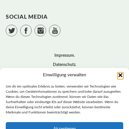
SOCIAL MEDIA
Twitter
Facebook
Instagram
YouTube
Impressum
Datenschutz
Cookie – Richtlinie (EU)
Einwilligung verwalten
Kontakt
Um dir ein optimales Erlebnis zu bieten, verwenden wir Technologien wie
Cookies, um Geräteinformationen zu speichern und/oder darauf zuzugreifen.
Wenn du diesen Technologien zustimmst, können wir Daten wie das
© BASISDEMOKRATISCHE PARTEI DEUTSCHLAND *
Surfverhalten oder eindeutige IDs auf dieser Website verarbeiten. Wenn du
LANDESVERBAND SACHSEN
deine Einwilligung nicht erteilst oder zurückziehst, können bestimmte
Merkmale und Funktionen beeinträchtigt werden.
Akzeptieren