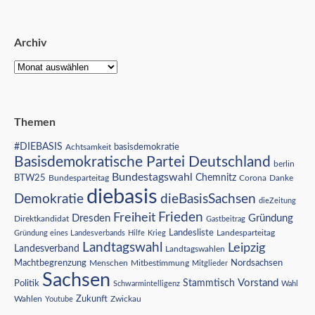
Archiv
Themen
#DIEBASIS
Achtsamkeit
basisdemokratie
Basisdemokratische Partei Deutschland
berlin
Bundestagswahl
BTW25
Chemnitz
Corona
Bundesparteitag
Danke
diebasis
Demokratie
dieBasisSachsen
dieZeitung
Freiheit
Frieden
Dresden
Gründung
Direktkandidat
Gastbeitrag
Landesliste
Gründung eines Landesverbands
Hilfe
Krieg
Landesparteitag
Landtagswahl
Leipzig
Landesverband
Landtagswahlen
Nordsachsen
Machtbegrenzung
Menschen
Mitbestimmung
Mitglieder
Sachsen
Vorstand
Stammtisch
Politik
Schwarmintelligenz
Wahl
Wahlen
Zukunft
Youtube
Zwickau