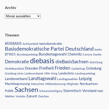
Archiv
Themen
#DIEBASIS
Achtsamkeit
basisdemokratie
Basisdemokratische Partei Deutschland
berlin
Bundestagswahl
BTW25
Chemnitz
Corona
Bundesparteitag
Danke
diebasis
Demokratie
dieBasisSachsen
dieZeitung
Freiheit
Frieden
Dresden
Gründung
Direktkandidat
Gastbeitrag
Landesliste
Gründung eines Landesverbands
Hilfe
Krieg
Landesparteitag
Landtagswahl
Leipzig
Landesverband
Landtagswahlen
Nordsachsen
Machtbegrenzung
Menschen
Mitbestimmung
Mitglieder
Sachsen
Vorstand
Stammtisch
Politik
Schwarmintelligenz
Wahl
Wahlen
Zukunft
Youtube
Zwickau