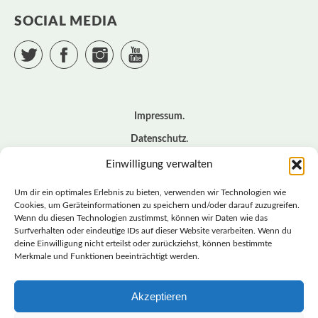
SOCIAL MEDIA
Twitter
Facebook
Instagram
YouTube
Impressum
Datenschutz
Cookie – Richtlinie (EU)
Einwilligung verwalten
Kontakt
Um dir ein optimales Erlebnis zu bieten, verwenden wir Technologien wie
Cookies, um Geräteinformationen zu speichern und/oder darauf zuzugreifen.
Wenn du diesen Technologien zustimmst, können wir Daten wie das
© BASISDEMOKRATISCHE PARTEI DEUTSCHLAND *
Surfverhalten oder eindeutige IDs auf dieser Website verarbeiten. Wenn du
LANDESVERBAND SACHSEN
deine Einwilligung nicht erteilst oder zurückziehst, können bestimmte
Merkmale und Funktionen beeinträchtigt werden.
Akzeptieren
LANDESVERBAND