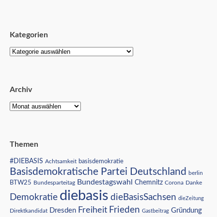
Kategorien
Archiv
Themen
#DIEBASIS
Achtsamkeit
basisdemokratie
Basisdemokratische Partei Deutschland
berlin
Bundestagswahl
BTW25
Chemnitz
Corona
Bundesparteitag
Danke
diebasis
Demokratie
dieBasisSachsen
dieZeitung
Freiheit
Frieden
Dresden
Gründung
Direktkandidat
Gastbeitrag