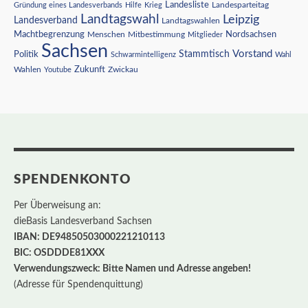
Landesliste
Gründung eines Landesverbands
Hilfe
Krieg
Landesparteitag
Landtagswahl
Leipzig
Landesverband
Landtagswahlen
Nordsachsen
Machtbegrenzung
Menschen
Mitbestimmung
Mitglieder
Sachsen
Vorstand
Stammtisch
Politik
Schwarmintelligenz
Wahl
Wahlen
Zukunft
Youtube
Zwickau
SPENDENKONTO
Per Überweisung an:
dieBasis Landesverband Sachsen
IBAN: DE94850503000221210113
BIC: OSDDDE81XXX
Verwendungszweck: Bitte Namen und Adresse angeben!
(Adresse für Spendenquittung)