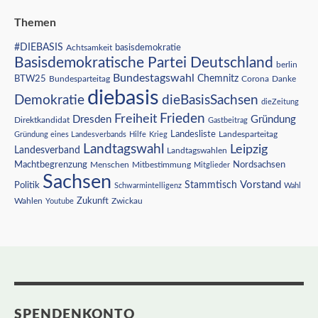
Themen
#DIEBASIS
Achtsamkeit
basisdemokratie
Basisdemokratische Partei Deutschland
berlin
Bundestagswahl
BTW25
Chemnitz
Corona
Bundesparteitag
Danke
diebasis
Demokratie
dieBasisSachsen
dieZeitung
Freiheit
Frieden
Dresden
Gründung
Direktkandidat
Gastbeitrag
Landesliste
Gründung eines Landesverbands
Hilfe
Krieg
Landesparteitag
Landtagswahl
Leipzig
Landesverband
Landtagswahlen
Nordsachsen
Machtbegrenzung
Menschen
Mitbestimmung
Mitglieder
Sachsen
Vorstand
Stammtisch
Politik
Schwarmintelligenz
Wahl
Wahlen
Zukunft
Youtube
Zwickau
SPENDENKONTO