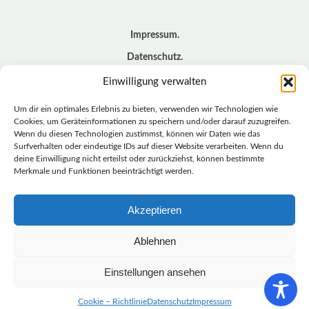
Impressum
Datenschutz
Cookie – Richtlinie (EU)
Einwilligung verwalten
Kontakt
Um dir ein optimales Erlebnis zu bieten, verwenden wir Technologien wie
Cookies, um Geräteinformationen zu speichern und/oder darauf zuzugreifen.
Wenn du diesen Technologien zustimmst, können wir Daten wie das
© BASISDEMOKRATISCHE PARTEI DEUTSCHLAND *
Surfverhalten oder eindeutige IDs auf dieser Website verarbeiten. Wenn du
LANDESVERBAND SACHSEN
deine Einwilligung nicht erteilst oder zurückziehst, können bestimmte
Merkmale und Funktionen beeinträchtigt werden.
Akzeptieren
LANDESVERBAND
SACHSEN | DIEBASIS
Ablehnen
Einstellungen ansehen
BASISDEMOKRATISCHE PARTEI DEUTSCHLAND –
LANDESVERBAND SACHSEN
Cookie – Richtlinie
Datenschutz
Impressum