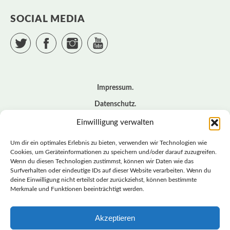
SOCIAL MEDIA
Twitter
Facebook
Instagram
YouTube
Impressum
Datenschutz
Cookie – Richtlinie (EU)
Einwilligung verwalten
Kontakt
Um dir ein optimales Erlebnis zu bieten, verwenden wir Technologien wie
Cookies, um Geräteinformationen zu speichern und/oder darauf zuzugreifen.
Wenn du diesen Technologien zustimmst, können wir Daten wie das
© BASISDEMOKRATISCHE PARTEI DEUTSCHLAND *
Surfverhalten oder eindeutige IDs auf dieser Website verarbeiten. Wenn du
LANDESVERBAND SACHSEN
deine Einwilligung nicht erteilst oder zurückziehst, können bestimmte
Merkmale und Funktionen beeinträchtigt werden.
Akzeptieren
LANDESVERBAND