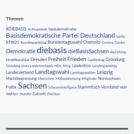
Themen
#DIEBASIS
Achtsamkeit
basisdemokratie
Basisdemokratische Partei Deutschland
berlin
Bundestagswahl
BTW25
Chemnitz
Corona
Bundesparteitag
Danke
diebasis
Demokratie
dieBasisSachsen
dieZeitung
Freiheit
Frieden
Dresden
Gründung
Direktkandidat
Gastbeitrag
Landesliste
Gründung eines Landesverbands
Hilfe
Krieg
Landesparteitag
Landtagswahl
Leipzig
Landesverband
Landtagswahlen
Nordsachsen
Machtbegrenzung
Menschen
Mitbestimmung
Mitglieder
Sachsen
Vorstand
Stammtisch
Politik
Schwarmintelligenz
Wahl
Wahlen
Zukunft
Youtube
Zwickau