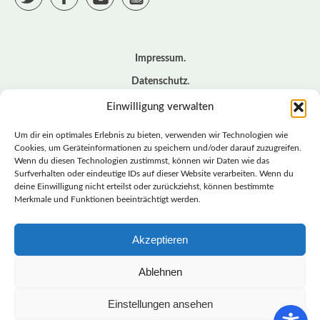
Impressum
Datenschutz
Cookie – Richtlinie (EU)
Einwilligung verwalten
Kontakt
Um dir ein optimales Erlebnis zu bieten, verwenden wir Technologien wie
Cookies, um Geräteinformationen zu speichern und/oder darauf zuzugreifen.
Wenn du diesen Technologien zustimmst, können wir Daten wie das
© BASISDEMOKRATISCHE PARTEI DEUTSCHLAND *
Surfverhalten oder eindeutige IDs auf dieser Website verarbeiten. Wenn du
LANDESVERBAND SACHSEN
deine Einwilligung nicht erteilst oder zurückziehst, können bestimmte
Merkmale und Funktionen beeinträchtigt werden.
Akzeptieren
LANDESVERBAND
SACHSEN | DIEBASIS
Ablehnen
Einstellungen ansehen
BASISDEMOKRATISCHE PARTEI DEUTSCHLAND –
LANDESVERBAND SACHSEN