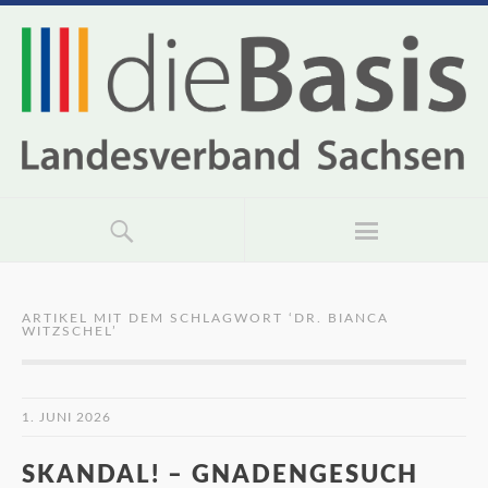
ARTIKEL MIT DEM SCHLAGWORT ‘
DR. BIANCA
WITZSCHEL
’
1. JUNI 2026
SKANDAL! – GNADENGESUCH