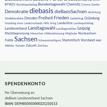
Bundestagswahl
BTW25
Chemnitz
Corona
Bundesparteitag
Danke
diebasis
Demokratie
dieBasisSachsen
dieZeitung
Freiheit
Frieden
Dresden
Gründung
Direktkandidat
Gastbeitrag
Landesliste
Gründung eines Landesverbands
Hilfe
Krieg
Landesparteitag
Landtagswahl
Leipzig
Landesverband
Landtagswahlen
Nordsachsen
Machtbegrenzung
Menschen
Mitbestimmung
Mitglieder
Sachsen
Vorstand
Stammtisch
Politik
Schwarmintelligenz
Wahl
Wahlen
Zukunft
Youtube
Zwickau
SPENDENKONTO
Per Überweisung an:
dieBasis Landesverband Sachsen
IBAN: DE94850503000221210113