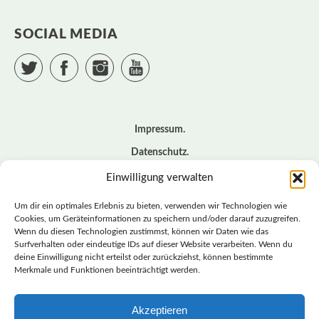
SOCIAL MEDIA
Twitter
Facebook
Instagram
YouTube
Impressum
Datenschutz
Cookie – Richtlinie (EU)
Einwilligung verwalten
Kontakt
Um dir ein optimales Erlebnis zu bieten, verwenden wir Technologien wie
Cookies, um Geräteinformationen zu speichern und/oder darauf zuzugreifen.
Wenn du diesen Technologien zustimmst, können wir Daten wie das
© BASISDEMOKRATISCHE PARTEI DEUTSCHLAND *
Surfverhalten oder eindeutige IDs auf dieser Website verarbeiten. Wenn du
LANDESVERBAND SACHSEN
deine Einwilligung nicht erteilst oder zurückziehst, können bestimmte
Merkmale und Funktionen beeinträchtigt werden.
Akzeptieren
LANDESVERBAND