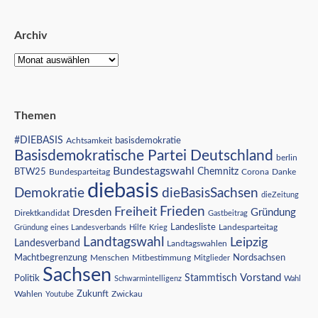
Archiv
Themen
#DIEBASIS
Achtsamkeit
basisdemokratie
Basisdemokratische Partei Deutschland
berlin
Bundestagswahl
BTW25
Chemnitz
Corona
Bundesparteitag
Danke
diebasis
Demokratie
dieBasisSachsen
dieZeitung
Freiheit
Frieden
Dresden
Gründung
Direktkandidat
Gastbeitrag
Landesliste
Gründung eines Landesverbands
Hilfe
Krieg
Landesparteitag
Landtagswahl
Leipzig
Landesverband
Landtagswahlen
Nordsachsen
Machtbegrenzung
Menschen
Mitbestimmung
Mitglieder
Sachsen
Vorstand
Stammtisch
Politik
Schwarmintelligenz
Wahl
Wahlen
Zukunft
Youtube
Zwickau