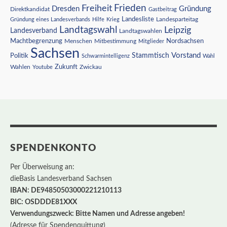
Freiheit
Frieden
Dresden
Gründung
Direktkandidat
Gastbeitrag
Landesliste
Gründung eines Landesverbands
Hilfe
Krieg
Landesparteitag
Landtagswahl
Leipzig
Landesverband
Landtagswahlen
Nordsachsen
Machtbegrenzung
Menschen
Mitbestimmung
Mitglieder
Sachsen
Vorstand
Stammtisch
Politik
Schwarmintelligenz
Wahl
Wahlen
Zukunft
Youtube
Zwickau
SPENDENKONTO
Per Überweisung an:
dieBasis Landesverband Sachsen
IBAN: DE94850503000221210113
BIC: OSDDDE81XXX
Verwendungszweck: Bitte Namen und Adresse angeben!
(Adresse für Spendenquittung)