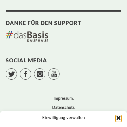
DANKE FÜR DEN SUPPORT
SOCIAL MEDIA
Twitter
Facebook
Instagram
YouTube
Impressum
Datenschutz
Cookie – Richtlinie (EU)
Einwilligung verwalten
Kontakt