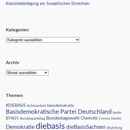
Kranzniederlegung am Sowjetischen Ehrenhain
Kategorien
Archiv
Themen
#DIEBASIS
Achtsamkeit
basisdemokratie
Basisdemokratische Partei Deutschland
berlin
Bundestagswahl
BTW25
Chemnitz
Corona
Bundesparteitag
Danke
diebasis
Demokratie
dieBasisSachsen
dieZeitung